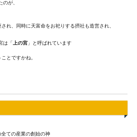
たのが、
遷座され、同時に天富命をお祀りする摂社も造営され、
宮は「
上の宮
」と呼ばれています
うことですかね。
。
の全ての産業の創始の神