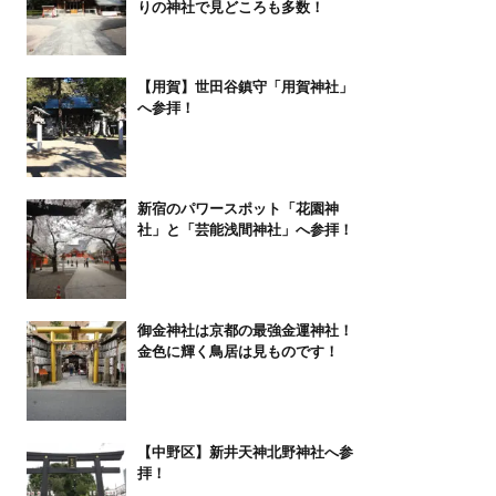
りの神社で見どころも多数！
【用賀】世田谷鎮守「用賀神社」
へ参拝！
新宿のパワースポット「花園神
社」と「芸能浅間神社」へ参拝！
御金神社は京都の最強金運神社！
金色に輝く鳥居は見ものです！
【中野区】新井天神北野神社へ参
拝！