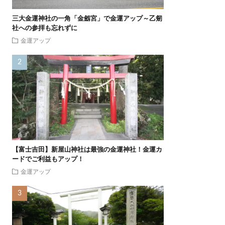
三大金運神社の一角「金劔宮」で金運アップ～乙剱
社への参拝も忘れずに
金運アップ
【富士吉田】新屋山神社は最強の金運神社！金運カ
ードでご利益もアップ！
金運アップ