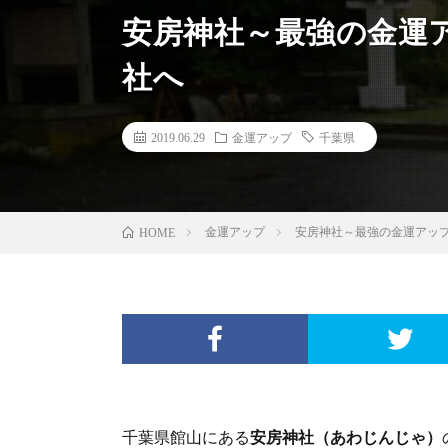
安房神社～最強の金運
社へ
2019.06.29
金運アップ
千葉県
HOME
金運アップ
安房神社～最強の金運アッ
千葉県館山にある
安房神社（あわじんじゃ）