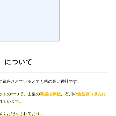
）について
に鎮座されているとても格の高い神社です。
ットの一つで、山梨の
新屋山神社
、石川の
金劔宮（きんけ
れています。
多くお祀りされており、