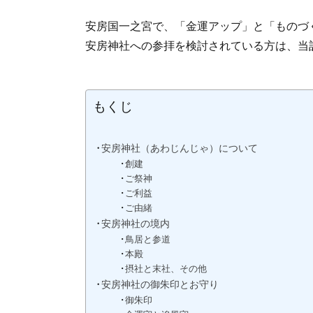
安房国一之宮で、「金運アップ」と「ものづ
安房神社への参拝を検討されている方は、当
もくじ
安房神社（あわじんじゃ）について
創建
ご祭神
ご利益
ご由緒
安房神社の境内
鳥居と参道
本殿
摂社と末社、その他
安房神社の御朱印とお守り
御朱印