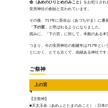
命（あめのひりとめのみこと）
をお祀りされ
安房神社の創始と言われています。
その後、717年に吾谷山（あづちやま）に
「
下の宮
」と呼ばれるようになりました。
因みに、「下の宮」に対して、本殿のある本
つまり、今の安房神社の創建年は717年とい
とにかく、とても古くて、由緒ある神社です
ご祭神
上の宮
【主祭神】
■天太玉命（あめふとたまのみこと）：日本