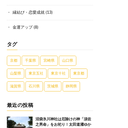
縁結び・恋愛成就
(13)
金運アップ
(8)
タグ
京都
千葉県
宮崎県
山口県
山梨県
東京五社
東京十社
東京都
滋賀県
石川県
茨城県
静岡県
最近の投稿
沼袋氷川神社は厄除けの神「須佐
之男命」をお祀り！太田道灌ゆか