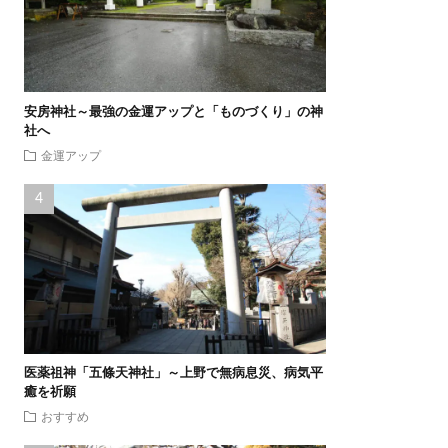
安房神社～最強の金運アップと「ものづくり」の神
社へ
金運アップ
医薬祖神「五條天神社」～上野で無病息災、病気平
癒を祈願
おすすめ