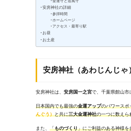
金運守と追風守
安房神社の詳細
参拝時間
ホームページ
アクセス・最寄り駅
お昼
お土産
安房神社（あわじんじゃ
安房神社は、
安房国一之宮
で、千葉県館山市
日本国内でも最強の
金運アップ
のパワースポ
んぐう）
と共に
三大金運神社
の一つに数えら
また、
「
ものづくり
」にご利益のある神様を