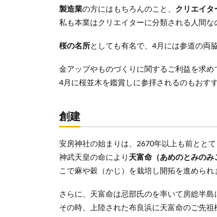
製造業
の方にはもちろんのこと、
クリエイタ
私も本業はクリエイターに分類される人間な
桜の名所
としても有名で、4月には参道の両
金アップやものづくりに関するご利益を求め
4月に桜並木を鑑賞しに参拝されるのもおす
創建
安房神社の始まりは、2670年以上も前とと
神武天皇の命により
天富命（あめのとみのみ
こで麻や穀（かじ）を栽培し開拓を進められ
さらに、天富命は忌部氏のを率いて房総半島
その時、上陸された布良浜に天富命のご先祖