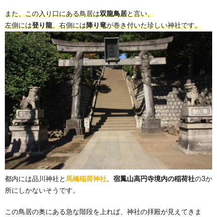
また、この入り口にある鳥居は
双龍鳥居
と言い、
左側には
登り龍
、右側には
降り竜
が巻き付いた珍しい神社です。
都内には品川神社と
馬橋稲荷神社
、
宿鳳山高円寺境内の稲荷社
の3か
所にしかないそうです。
この鳥居の奥にある急な階段を上れば、神社の拝殿が見えてきま