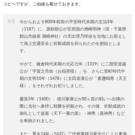
コピペですが、ご由緒も載せておきます。
今からおよそ800年程前の平安時代末期の文治3年
（1187）に、源頼朝公が安房国の洲崎明神（現・千葉県
館山市鎮座 洲崎神社）の天比理乃咩命を当地にお迎えし
て海上交通安全と祈願成就を祈られたのを創始としま
す。
やがて、鎌倉時代末期の元応元年（1319）に二階堂道蘊
公が「宇賀之売命（お稲荷様）」を、さらに室町時代中
期の文明10年（1478）に太田道灌公が「素盞嗚尊（天王
様）」をそれぞれお祀りしました。
慶長5年（1600）、徳川家康公が関ヶ原の戦いへ出陣の
際に当社へ参拝し戦勝を祈願され、その後、祈願成就の
御礼として仮面（天下一嘗の面）・神輿（葵神輿）など
を奉納されました。
また、寛永14年（1637）三代将軍徳川家光公により東海