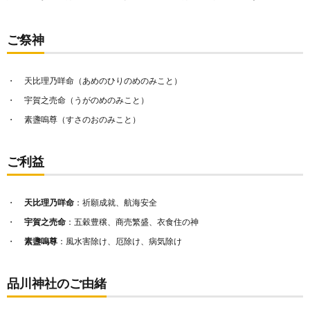
ご祭神
天比理乃咩命（あめのひりのめのみこと）
宇賀之売命（うがのめのみこと）
素盞嗚尊（すさのおのみこと）
ご利益
天比理乃咩命
：祈願成就、航海安全
宇賀之売命
：五穀豊穣、商売繁盛、衣食住の神
素盞嗚尊
：風水害除け、厄除け、病気除け
品川神社のご由緒