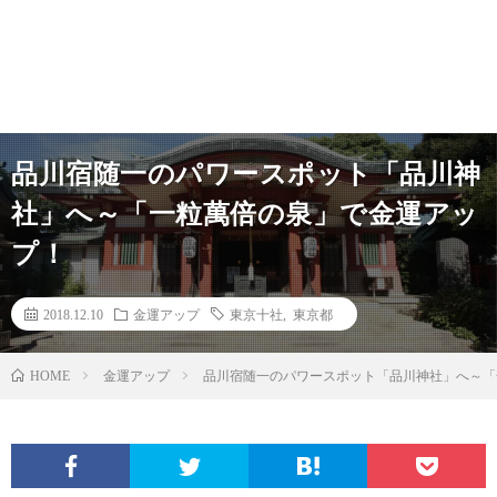
品川宿随一のパワースポット「品川神
社」へ～「一粒萬倍の泉」で金運アッ
プ！
2018.12.10
金運アップ
東京十社
,
東京都
HOME
金運アップ
品川宿随一のパワースポット「品川神社」へ～「