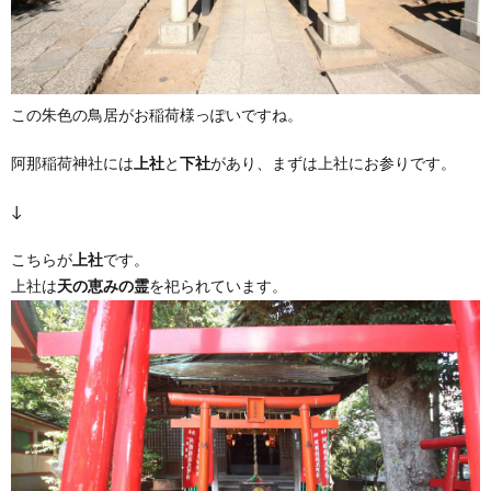
この朱色の鳥居がお稲荷様っぽいですね。
阿那稲荷神社には
上社
と
下社
があり、まずは上社にお参りです。
↓
こちらが
上社
です。
上社は
天の恵みの霊
を祀られています。