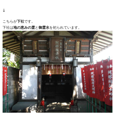
↓
こちらが
下社
です。
下社は
地の恵みの霊
と
御霊水
を祀られています。