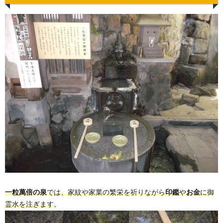
一粒萬倍の泉
では、家紋や家業の繁栄を祈りながら
印鑑
や
お金
に御
霊水を注ぎます
。