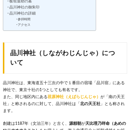
板垣退助の墓
品川神社の御朱印
品川神社の詳細
参拝時間
アクセス
品川神社（しながわじんじゃ）につ
いて
品川神社は、東海道五十三次の中で１番目の宿場「品川宿」にある
神社で、東京十社の1つとしても有名です。
また、同じ地区内にある
荏原神社（えばらじんじゃ）
が「南の天王
社」と称されるのに対して、品川神社は「
北の天王社
」とも称され
ます。
創建は1187年（文治三年）と古く、
源頼朝
が
天比理乃咩命（あめの