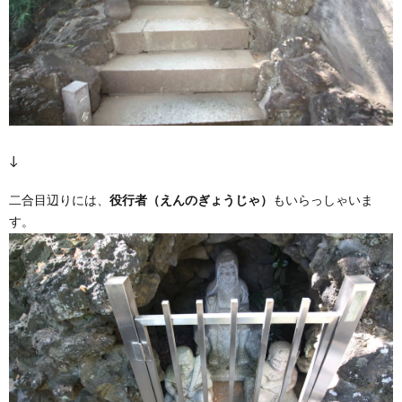
↓
二合目辺りには、
役行者（えんのぎょうじゃ）
もいらっしゃいま
す。