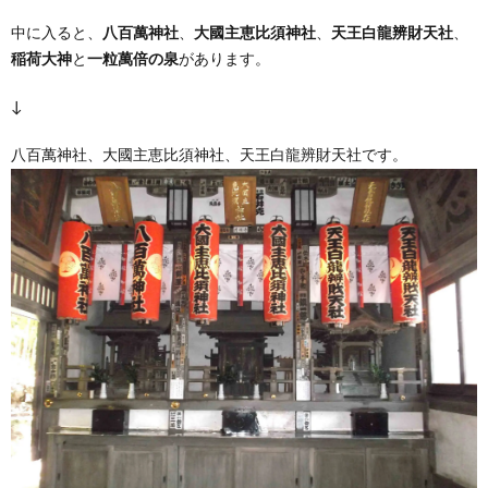
中に入ると、
八百萬神社
、
大國主恵比須神社
、
天王白龍辨財天社
、
稲荷大神
と
一粒萬倍の泉
があります。
↓
八百萬神社、大國主恵比須神社、天王白龍辨財天社です。