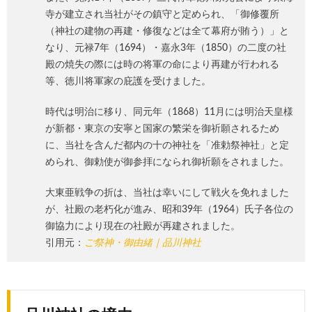
寺が建立され当社がその鎮守と定められ、「御修覆所
（神社の建物の再建・修復などは全て幕府が賄う）」と
なり、元禄7年（1694）・嘉永3年（1850）の二度の社
殿の焼失の際には時の将軍の命により再建が行われる
等、徳川将軍家の庇護を受けました。
時代は明治に移り、同元年（1868）11月には明治天皇様
が新都・東京の安寧と国家の繁栄を御祈願されるため
に、当社を含んだ都内の十の神社を「准勅祭神社」と定
められ、御勅使が御参拝になられ御祈願をされました。
大東亜戦争の折は、当社は幸いにして戦火を免れました
が、社殿の老朽化が進み、昭和39年（1964）氏子各位の
御協力により現在の社殿が再建されました。
引用元：
ご祭神・御由緒｜品川神社