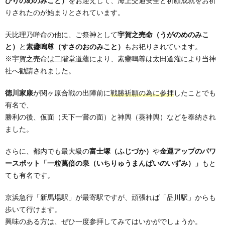
ひりのめのみこと）
をお迎えして、海上交通安全と祈願成就をお祈
りされたのが始まりとされています。
天比理乃咩命の他に、ご祭神として
宇賀之売命（うがのめのみこ
と）
と
素盞嗚尊（すさのおのみこと）
もお祀りされています。
※宇賀之売命は二階堂道蘊により、素盞嗚尊は太田道灌により当神
社へ勧請されました。
徳川家康
が関ヶ原合戦の出陣前に
戦勝祈願の為に参拝
したことでも
有名で、
勝利の後、仮面（天下一嘗の面）と神輿（葵神輿）などを奉納され
ました。
さらに、都内でも最大級の
富士塚（ふじづか）
や
金運アップのパワ
ースポット「一粒萬倍の泉（いちりゅうまんばいのいずみ）」
もと
ても有名です。
京浜急行「新馬場駅」が最寄駅ですが、頑張れば「品川駅」からも
歩いて行けます。
興味のある方は、ぜひ一度参拝してみてはいかがでしょうか。