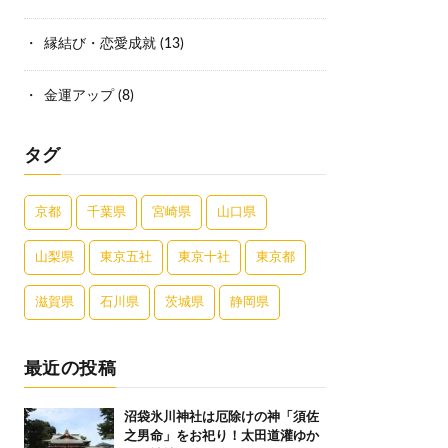
縁結び・恋愛成就
(13)
金運アップ
(8)
タグ
京都
千葉県
宮崎県
山口県
山梨県
東京五社
東京十社
東京都
滋賀県
石川県
茨城県
静岡県
最近の投稿
沼袋氷川神社は厄除けの神「須佐
之男命」をお祀り！太田道灌ゆか