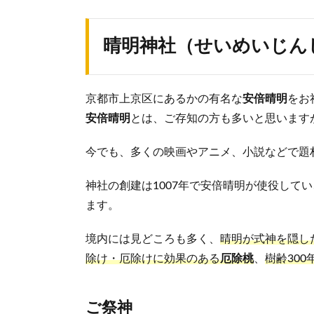
晴明神社（せいめいじん
京都市上京区にあるかの有名な
安倍晴明
をお
安倍晴明
とは、ご存知の方も多いと思います
今でも、多くの映画やアニメ、小説などで題
神社の創建は1007年で安倍晴明が使役して
ます。
境内には見どころも多く、
晴明が式神を隠し
除け・厄除けに効果のある
厄除桃
、
樹齢300
ご祭神