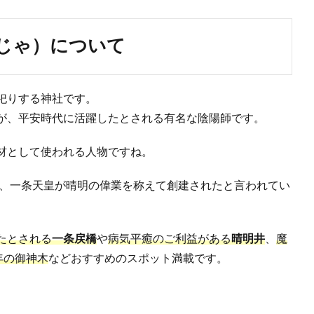
じゃ）について
祀りする神社です。
が、平安時代に活躍したとされる有名な陰陽師です。
材として使われる人物ですね。
い、一条天皇が晴明の偉業を称えて創建されたと言われてい
たとされる
一条戻橋
や
病気平癒のご利益がある
晴明井
、
魔
年の御神木
などおすすめのスポット満載です。