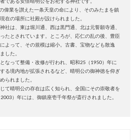
者である安倍晴明公をお祀する神社です。
明公の偉業を讃えた一条天皇の命により、そのみたまを鎮
現在の場所に社殿が設けられました。
神社は、東は堀川通、西は黒門通、北は元誓願寺通、
ったとされています。ところが、応仁の乱の後、豊臣
によって、その規模は縮小。古書、宝物なども散逸
ました。
なって整備・改修が行われ、昭和25（1950）年に
する境内地が拡張されるなど、晴明公の御神徳を仰ぎ
められました。
じて晴明公の存在は広く知られ、全国にその崇敬者を
2003）年には、御鎮座壱千年祭が斎行されました。