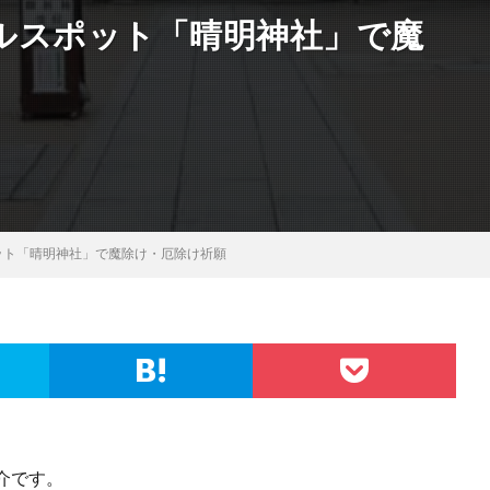
ルスポット「晴明神社」で魔
ット「晴明神社」で魔除け・厄除け祈願
介です。