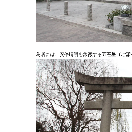
鳥居には、安倍晴明を象徴する
五芒星（ごぼ