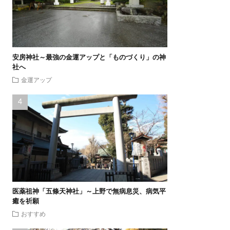
安房神社～最強の金運アップと「ものづくり」の神
社へ
金運アップ
医薬祖神「五條天神社」～上野で無病息災、病気平
癒を祈願
おすすめ