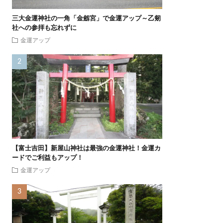
三大金運神社の一角「金劔宮」で金運アップ～乙剱
社への参拝も忘れずに
金運アップ
【富士吉田】新屋山神社は最強の金運神社！金運カ
ードでご利益もアップ！
金運アップ