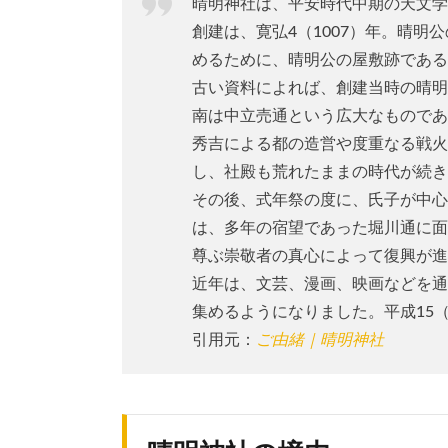
晴明神社は、平安時代中期の天文学
創建は、寛弘4（1007）年。晴
めるために、晴明公の屋敷跡である
古い資料によれば、創建当時の晴明
南は中立売通という広大なものであ
秀吉による都の造営や度重なる戦火
し、社殿も荒れたままの時代が続き
その後、式年祭の度に、氏子が中心と
は、多年の宿望であった堀川通に面
尊ぶ崇敬者の真心によって復興が進
近年は、文芸、漫画、映画などを通
集めるようになりました。平成15（
引用元：
ご由緒｜晴明神社