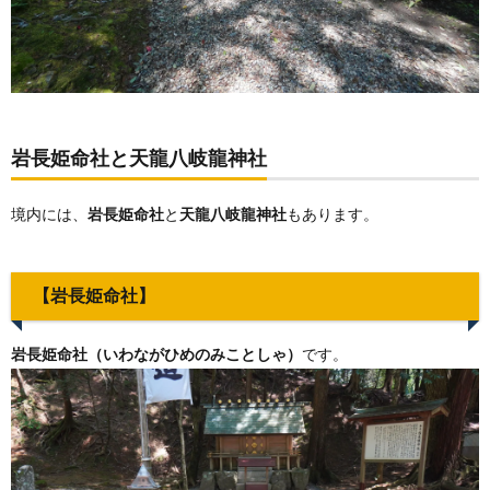
岩長姫命社と天龍八岐龍神社
境内には、
岩長姫命社
と
天龍八岐龍神社
もあります。
【岩長姫命社】
岩長姫命社（いわながひめのみことしゃ）
です。