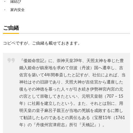
縁結び
家内安全
ご由緒
コピペですが、ご由緒も載せておきます。
『倭姫命世記』に、崇神天皇39年、天照太神を奉じた豊
鋤入姫命が鎮座地を求めて但波（丹波）国へ遷幸し、吉
佐宮を築いて4年間奉斎したと記すが、社伝によれば、当
神社はその旧跡であり、天照大神が吉佐宮から遷座した
後もその神徳を慕った人々が引き続き伊勢神宮内宮の元
の宮として崇敬してきたといい、元明天皇朝（707 – 15
年）に社殿を建立したという。また、それとは別に、用
明天皇の皇子麻呂子親王が当地の兇賊を成敗するに際し
て勧請したものであるとの異伝もある（宝暦11年（1761
年）の『丹後州宮津府志』所引『天橋記』）。