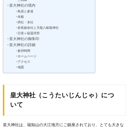
皇大神社の境内
鳥居と参道
本殿
摂社・末社
岩長姫命社と天龍八岐龍神社
日室ヶ嶽遥拝所
皇大神社の御朱印
皇大神社の詳細
参拝時間
ホームページ
アクセス
地図
皇大神社（こうたいじんじゃ）につ
いて
皇大神社は、福知山の大江地方にご鎮座されており、とても大きな