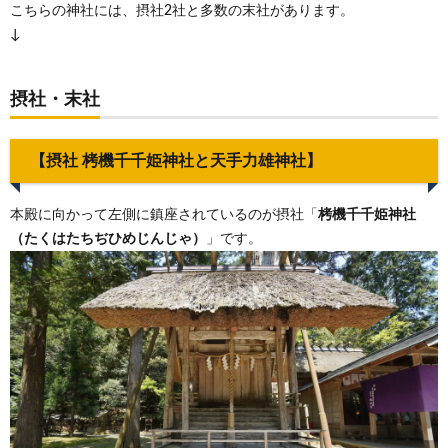
こちらの神社には、摂社2社と多数の末社があります。
↓
摂社・末社
【摂社 栲機千千姫神社と天手力雄神社】
本殿に向かって左側に鎮座されているのが摂社「
栲機千千姫神社
（たくはたちぢひめじんじゃ）
」です。