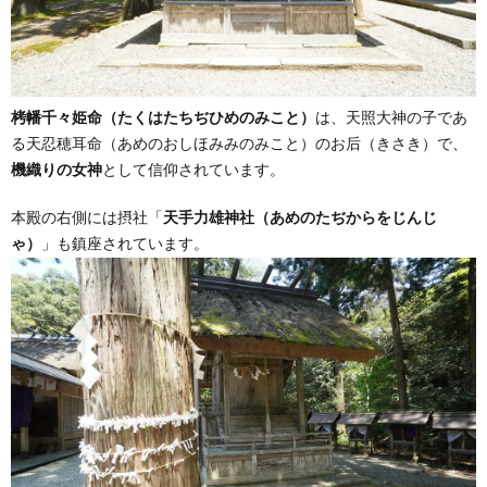
栲幡千々姫命（たくはたちぢひめのみこと）
は、天照大神の子であ
る天忍穂耳命（あめのおしほみみのみこと）のお后（きさき）で、
機織りの女神
として信仰されています。
本殿の右側には摂社「
天手力雄神社（あめのたぢからをじんじ
ゃ）
」も鎮座されています。