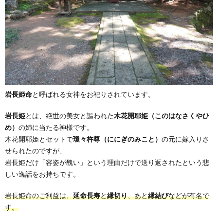
岩長姫命
と呼ばれる女神をお祀りされています。
岩長姫
とは、絶世の美女と謳われた
木花開耶姫（このはなさくやひ
め）
の姉に当たる神様です。
木花開耶姫とセットで
瓊々杵尊（ににぎのみこと）
の元に嫁入りさ
せられたのですが、
岩長姫だけ「容姿が醜い」という理由だけで送り返されたという悲
しい逸話をお持ちです。
岩長姫命のご利益は、
延命長寿
と
縁切り
、あと
縁結び
などが有名で
す。