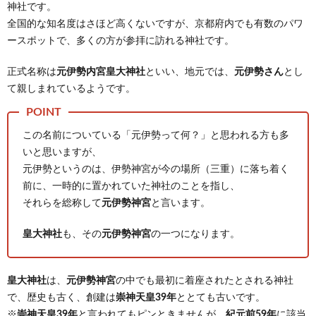
神社です。
全国的な知名度はさほど高くないですが、京都府内でも有数のパワ
ースポットで、多くの方が参拝に訪れる神社です。
正式名称は
元伊勢内宮皇大神社
といい、地元では、
元伊勢さん
とし
て親しまれているようです。
この名前についている「元伊勢って何？」と思われる方も多
いと思いますが、
元伊勢というのは、伊勢神宮が今の場所（三重）に落ち着く
前に、一時的に置かれていた神社のことを指し、
それらを総称して
元伊勢神宮
と言います。
皇大神社
も、その
元伊勢神宮
の一つになります。
皇大神社
は、
元伊勢神宮
の中でも最初に着座されたとされる神社
で、歴史も古く、創建は
崇神天皇39年
ととても古いです。
※
崇神天皇39年
と言われてもピンときませんが、
紀元前59年
に該当