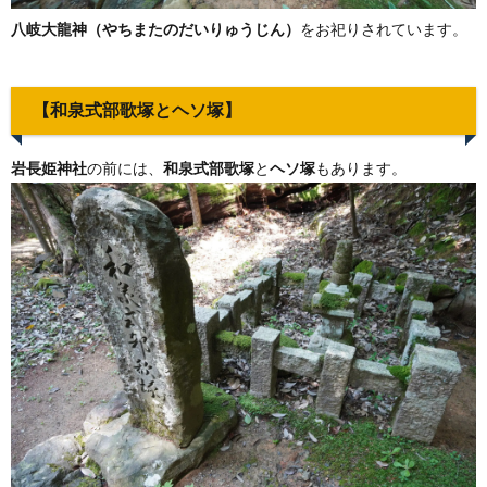
八岐大龍神（やちまたのだいりゅうじん）
をお祀りされています。
【和泉式部歌塚とヘソ塚】
岩長姫神社
の前には、
和泉式部歌塚
と
ヘソ塚
もあります。