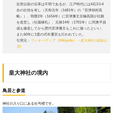
近世以前の沿革は不明であるが、江戸時代には4石3斗4
合の社領を有し（天和元年（1681年）の『宮津領村高
帳』）、明暦2年（1656年）に宮津藩主京極高国が社殿
を造営し（社蔵棟札）、元禄14年（1701年）に同奥平昌
成も修造してから歴代宮津藩主もこれに倣ったといい、
また60年に1度の式年遷宮も行われていた。
引用元：
ウィキペディア（Wikipedia） – 皇大神社 (福知山
市)
皇大神社の境内
鳥居と参道
神社の入り口にある社号標です。