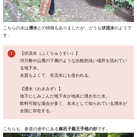
こちらの水は
湧水
との情報もありましたが、どうも
伏流水
のようで
す。
【伏流水（ふくりゅうすい）】
河川敷や山麓の下層のような比較的浅い場所を流れてい
る地下水。
水質もよくて、生活水にも使われる。
【湧水（わきみず）】
地下にしみこんだ地下水が地表に湧き出た水。
飲料可能な場合が多く、名水として知られている湧水が
全国に存在する。
こちらも、参道の途中にある
麻呂子親王手植の杉
です。