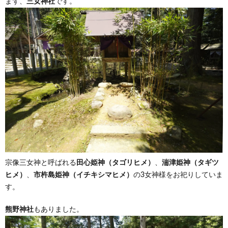
まず、
三女神社
です。
宗像三女神と呼ばれる
田心姫神（タゴリヒメ）
、
湍津姫神（タギツ
ヒメ）
、
市杵島姫神（イチキシマヒメ）
の3女神様をお祀りしていま
す。
熊野神社
もありました。