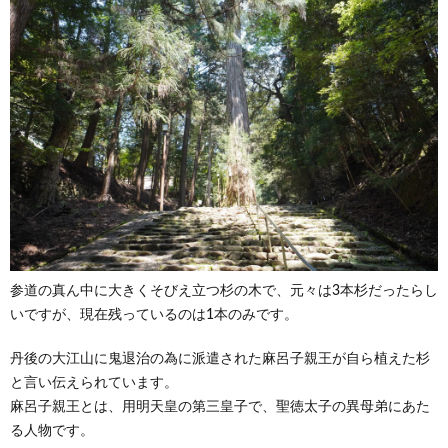
参道の真ん中に大きくそびえ立つ杉の木で、元々は3本杉だったらし
いですが、現在残っているのは1本のみです。
丹後の大江山に鬼退治の為に派遣された麻呂子親王が自ら植えた杉
と言い伝えられています。
麻呂子親王とは、用明天皇の第三皇子で、聖徳太子の異母弟にあた
る人物です。