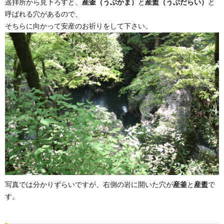
遥拝所から見下ろすと、
産釜（うぶかま）
と
産盥（うぶだらい）
と
呼ばれる穴があるので、
そちらに向かって安産のお祈りをして下さい。
写真では分かりずらいですが、右側の岩に開いた穴が
産釜
と
産盥
で
す。