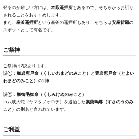
登るのが難しい方には、
本殿遥拝所
もあるので、そちらからお祈り
されることをおすすめします。
また、
産釜遥拝所
という産釜の遥拝所もあり、そちらは
安産祈願
の
スポットとして有名です。
ご祭神
ご祭神は2説あります。
説①：
櫛岩窓戸命（くしいわまどのみこと）
と
豊岩窓戸命（とよい
わまどのみこと）
の2神
説②：
櫛御毛奴命（くしみけぬのみこと）
→八岐大蛇（ヤマタノオロチ）を退治した
素戔嗚尊（すさのうのみ
こと）
の別名と言われています。
ご利益