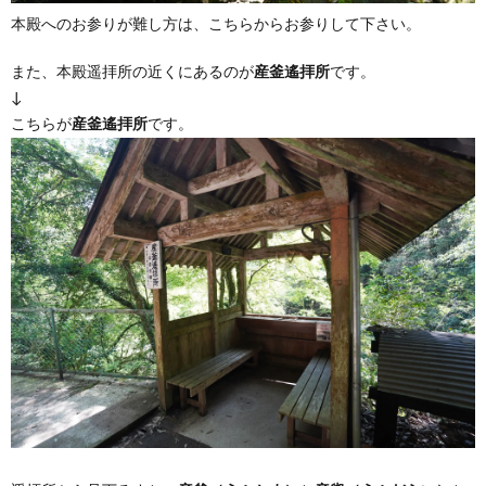
本殿へのお参りが難し方は、こちらからお参りして下さい。
また、本殿遥拝所の近くにあるのが
産釜遙拝所
です。
↓
こちらが
産釜遙拝所
です。