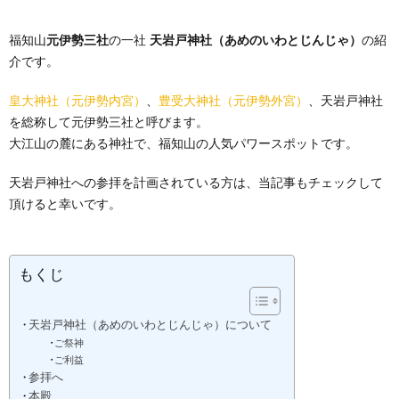
福知山
元伊勢三社
の一社
天岩戸神社（あめのいわとじんじゃ）
の紹
介です。
皇大神社（元伊勢内宮）
、
豊受大神社（元伊勢外宮）
、天岩戸神社
を総称して元伊勢三社と呼びます。
大江山の麓にある神社で、福知山の人気パワースポットです。
天岩戸神社への参拝を計画されている方は、当記事もチェックして
頂けると幸いです。
もくじ
天岩戸神社（あめのいわとじんじゃ）について
ご祭神
ご利益
参拝へ
本殿