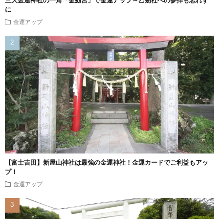
三大金運神社の一角「金劔宮」で金運アップ～乙剱社への参拝も忘れず
に
金運アップ
【富士吉田】新屋山神社は最強の金運神社！金運カードでご利益もアッ
プ！
金運アップ