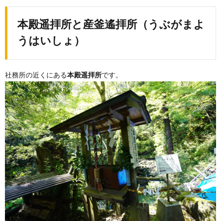
本殿遥拝所と産釜遙拝所（うぶがまよ
うはいしょ）
社務所の近くにある
本殿遥拝所
です。