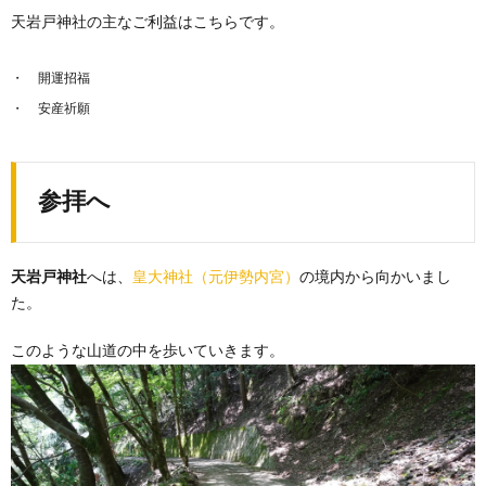
天岩戸神社の主なご利益はこちらです。
開運招福
安産祈願
参拝へ
天岩戸神社
へは、
皇大神社（元伊勢内宮）
の境内から向かいまし
た。
このような山道の中を歩いていきます。