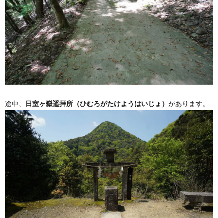
途中、
日室ヶ嶽遥拝所（ひむろがたけようはいじょ）
があります。