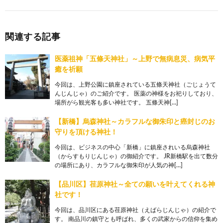
関連する記事
医薬祖神「五條天神社」～上野で無病息災、病気平
癒を祈願
今回は、上野公園に鎮座されている五條天神社（ごじょうて
んじんじゃ）のご紹介です。 医薬の神様をお祀りしており、
場所がら観光客も多い神社です。 五條天神[…]
【新橋】烏森神社～カラフルな御朱印と癌封じのお
守りを頂ける神社！
今回は、ビジネスの中心「新橋」に鎮座されいる烏森神社
（からすもりじんじゃ）の御紹介です。 JR新橋駅を出て数分
の場所にあり、カラフルな御朱印が人気の神[…]
【品川区】荏原神社～全ての願いを叶えてくれる神
社です！
今回は、品川区にある荏原神社（えばらじんじゃ）の紹介で
す。 南品川の鎮守とも呼ばれ、多くの武家からの信仰を集め