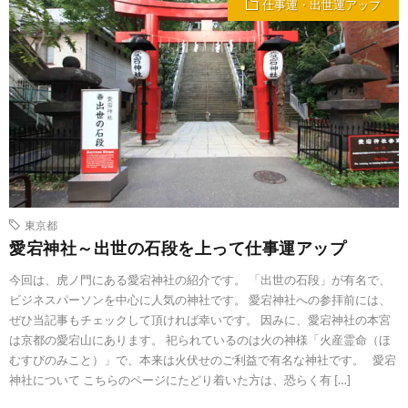
仕事運・出世運アップ
東京都
愛宕神社～出世の石段を上って仕事運アップ
今回は、虎ノ門にある愛宕神社の紹介です。 「出世の石段」が有名で、
ビジネスパーソンを中心に人気の神社です。 愛宕神社への参拝前には、
ぜひ当記事もチェックして頂ければ幸いです。 因みに、愛宕神社の本宮
は京都の愛宕山にあります。 祀られているのは火の神様「火産霊命（ほ
むすびのみこと）」で、本来は火伏せのご利益で有名な神社です。 愛宕
神社について こちらのページにたどり着いた方は、恐らく有 […]