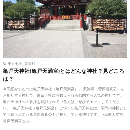
東京十社
,
東京都
亀戸天神社(亀戸天満宮)とはどんな神社？見どころ
は？
今回紹介するのは亀戸天神社（亀戸天満宮）。 天神様（菅原道真公）を
お祀りする神社で、東京十社にも数えられる都内でも人気の神社です。
亀戸天神社への参拝を検討されている方は、ぜひチェックしてくださ
い。 亀戸天神社（亀戸天満宮）について 亀戸天神社は、学問の神様とし
ても知られている菅原道真公をお祀りしている神社です。 >湯島天満宮、
谷保天満宮と共に