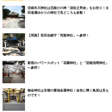
沼袋氷川神社は厄除けの神「須佐之男命」をお祀り！太
田道灌ゆかりの神社で見どころも多数！
【用賀】世田谷鎮守「用賀神社」へ参拝！
新宿のパワースポット「花園神社」と「芸能浅間神社」
へ参拝！
御金神社は京都の最強金運神社！金色に輝く鳥居は見も
のです！