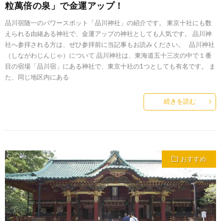
粒萬倍の泉」で金運アップ！
品川宿随一のパワースポット「品川神社」の紹介です。 東京十社にも数
えられる由緒ある神社で、金運アップの神社としても人気です。 品川神
社へ参拝される方は、ぜひ参拝前に当記事もお読みください。 品川神社
（しながわじんじゃ）について 品川神社は、東海道五十三次の中で１番
目の宿場「品川宿」にある神社で、東京十社の1つとしても有名です。 ま
た、同じ地区内にある
続きを読む
おすすめ