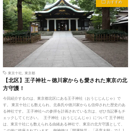
おすすめ
東京十社
,
東京都
【北区】王子神社～徳川家からも愛された東京の北
方守護！
今回紹介するのは、東京都北区にある王子神社（おうじじんじゃ）で
す。 東京十社にも数えられ、北条氏や徳川家からも信仰された歴史のあ
る神社です。 王子神社への参拝を計画されている方は、ぜひ当記事もチ
ェックしてください。 王子神社（おうじじんじゃ）について 王子神社
は、東京十社にも数えられる由緒ある神社で、東京の北方守護として、
この地に鎮座されています。 御神徳は「開運除災」「子育大願」で […]