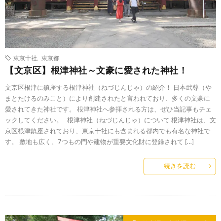
東京十社
,
東京都
【文京区】根津神社～文豪に愛された神社！
文京区根津に鎮座する根津神社（ねづじんじゃ）の紹介！ 日本武尊（や
まとたけるのみこと）により創建されたと言われており、多くの文豪に
愛されてきた神社です。 根津神社へ参拝される方は、ぜひ当記事もチェ
ックしてください。 根津神社（ねづじんじゃ）について 根津神社は、文
京区根津鎮座されており、東京十社にも含まれる都内でも有名な神社で
す。 敷地も広く、7つもの門や建物が重要文化財に登録されて […]
続きを読む