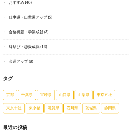
おすすめ
(40)
仕事運・出世運アップ
(5)
合格祈願・学業成就
(3)
縁結び・恋愛成就
(13)
金運アップ
(8)
タグ
京都
千葉県
宮崎県
山口県
山梨県
東京五社
東京十社
東京都
滋賀県
石川県
茨城県
静岡県
最近の投稿