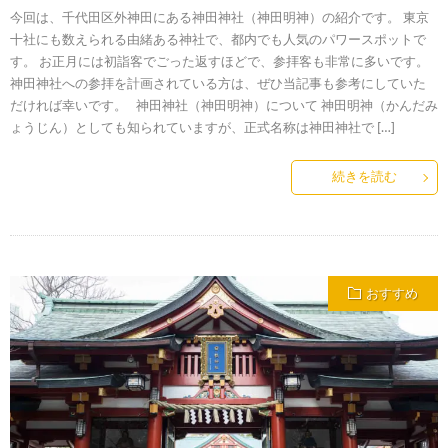
今回は、千代田区外神田にある神田神社（神田明神）の紹介です。 東京
十社にも数えられる由緒ある神社で、都内でも人気のパワースポットで
す。 お正月には初詣客でごった返すほどで、参拝客も非常に多いです。
神田神社への参拝を計画されている方は、ぜひ当記事も参考にしていた
だければ幸いです。 神田神社（神田明神）について 神田明神（かんだみ
ょうじん）としても知られていますが、正式名称は神田神社で […]
続きを読む
おすすめ